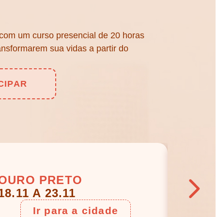
 com um curso presencial de 20 horas
ansformarem sua vidas a partir do
CIPAR
OURO PRETO
SAB
18.11 A 23.11
25.11
Ir para a cidade