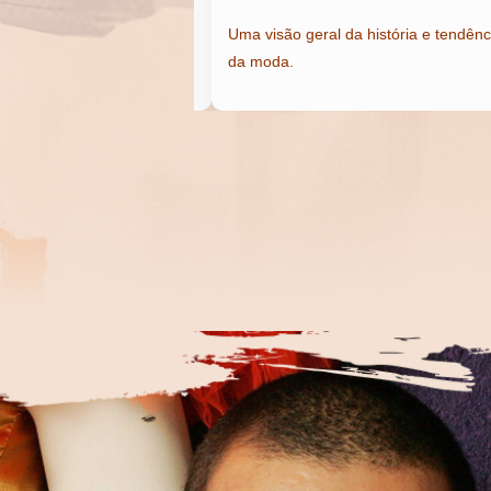
s e acabamentos
Uma visão geral da história e tendênc
a costura.
da moda.