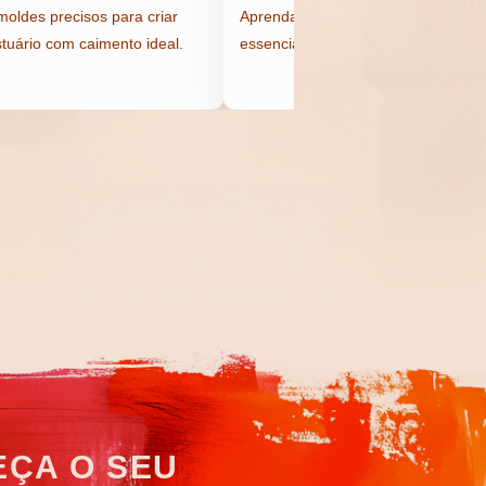
oldes precisos para criar
Aprenda pontos e acabamentos
tuário com caimento ideal.
essenciais para costura.
ÇA O SEU