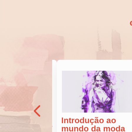
<
Introdução ao
as de costura
mundo da moda