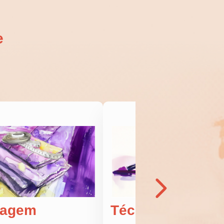
>
e
lagem
Técnicas de cos