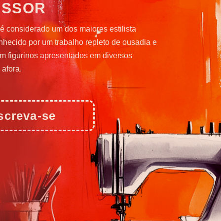
ESSOR
 é considerado um dos maiores estilista
onhecido por um trabalho repleto de ousadia e
com figurinos apresentados em diversos
 afora.
screva-se