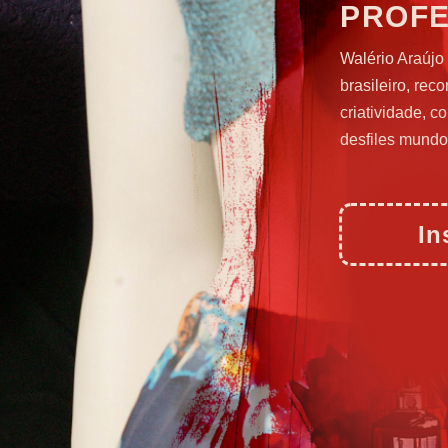
PROF
Walério Araújo
brasileiro, rec
criatividade, 
desfiles mundo
In